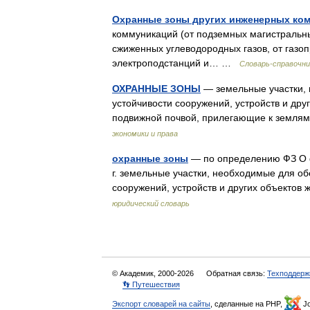
Охранные зоны других инженерных ко
коммуникаций (от подземных магистральны
сжиженных углеводородных газов, от газоп
электроподстанций и… …
Словарь-справочн
ОХРАННЫЕ ЗОНЫ
— земельные участки, 
устойчивости сооружений, устройств и друг
подвижной почвой, прилегающие к земля
экономики и права
охранные зоны
— по определению ФЗ О 
г. земельные участки, необходимые для об
сооружений, устройств и других объекто
юридический словарь
© Академик, 2000-2026
Обратная связь:
Техподдерж
👣 Путешествия
Экспорт словарей на сайты
, сделанные на PHP,
Jo