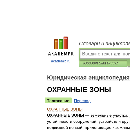
Словари и энциклоп
academic.ru
Юридическая энциклопедия
Юридическая энциклопедия
ОХРАННЫЕ ЗОНЫ
Толкование
Перевод
ОХРАННЫЕ
ЗОНЫ
ОХРАННЫЕ
ЗОНЫ
—
земельные
участки
,
устойчивости
сооружений
,
устройств
и
дру
подвижной
почвой
,
прилегающие
к
землям