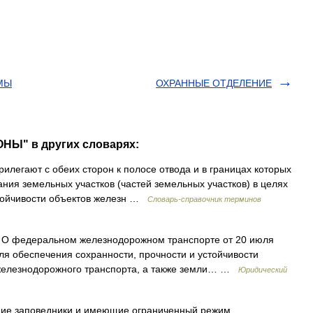
МЫ
ОХРАННЫЕ ОТДЕЛЕНИЕ
НЫ" в других словарях:
илегают с обеих сторон к полосе отвода и в границах которых
ния земельных участков (частей земельных участков) в целях
стойчивости объектов железн …
Словарь-справочник терминов
О федеральном железнодорожном транспорте от 20 июля
ля обеспечения сохранности, прочности и устойчивости
в железнодорожного транспорта, а также земли… …
Юридический
ие заповедники и имеющие ограниченный режим