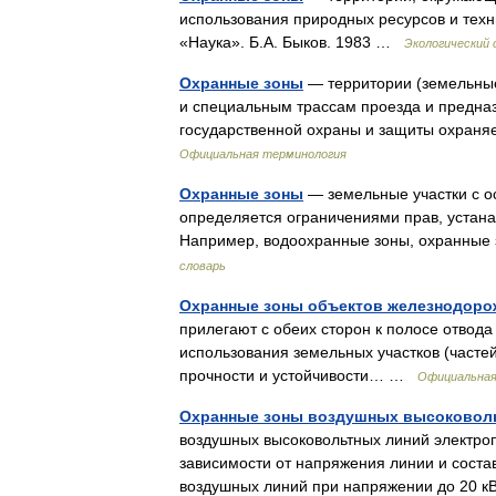
использования природных ресурсов и техн
«Наука». Б.А. Быков. 1983 …
Экологический 
Охранные зоны
— территории (земельные
и специальным трассам проезда и предна
государственной охраны и защиты охра
Официальная терминология
Охранные зоны
— земельные участки с о
определяется ограничениями прав, устана
Например, водоохранные зоны, охранные
словарь
Охранные зоны объектов железнодоро
прилегают с обеих сторон к полосе отвода
использования земельных участков (частей
прочности и устойчивости… …
Официальная
Охранные зоны воздушных высоковоль
воздушных высоковольтных линий электропе
зависимости от напряжения линии и соста
воздушных линий при напряжении до 20