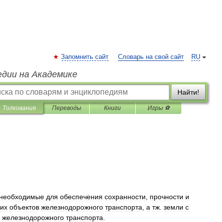
Запомнить сайт
Словарь на свой сайт
RU
едии на Академике
Найти!
Толкования
Переводы
Книги
Игры ⚽
необходимые
для
обеспечения
сохранности
,
прочности
и
гих
объектов
железнодорожного
транспорта
,
а
тж
.
земли
с
железнодорожного
транспорта
.