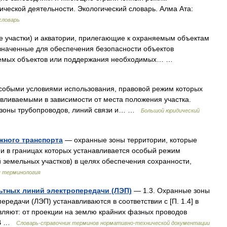
ической деятельности. Экологический словарь. Алма Ата:
словарь
 участки) и акватории, прилегающие к охраняемым объектам
значенные для обеспечения безопасности объектов
няемых объектов или поддержания необходимых… …
собыми условиями использования, правовой режим которых
вливаемыми в зависимости от места положения участка.
 зоны трубопроводов, линий связи и… …
Большой юридический
жного транспорта
— охранные зоны территории, которые
 и в границах которых устанавливается особый режим
 земельных участков) в целях обеспечения сохранности,
 терминология
тных линий электропередачи (ЛЭП)
— 1.3. Охранные зоны
редачи (ЛЭП) устанавливаются в соответствии с [П. 1.4] в
вляют: от проекции на землю крайних фазных проводов
 кВ …
Словарь-справочник терминов нормативно-технической документации